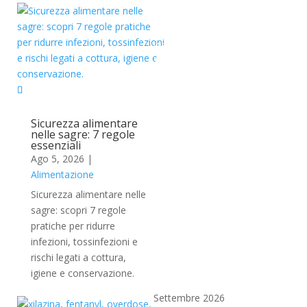
Un progetto editoriale e
divulgativo indipendente,
ideato e coordinato da
Stefano Canali
. Il sito si
propone come uno spazio
di approfondimento
interdisciplinare
Sicurezza alimentare
all’intersezione tra
nelle sagre: 7 regole
neuroscienze, scienze
essenziali
cognitive, filosofia e
Ago 5, 2026
|
neuroetica
, con un focus
Alimentazione
centrale sul tema delle
Sicurezza alimentare nelle
dipendenze e delle
sagre: scopri 7 regole
sostanze psicoattive (sia
pratiche per ridurre
legali che illegali).
infezioni, tossinfezioni e
rischi legati a cottura,
Vai al sio
igiene e conservazione.
Settembre 2026