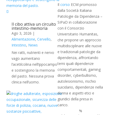
Il
corso
ECM promosso
dalla Società Italiana
Patologie da Dipendenza –
SIPaD in collaborazione
Il cibo attiva un circuito
intestino-memoria
con il Consorzio
Ago 3, 2026
|
Universitario Humanitas,
Alimentazione
,
Cervello
,
che propone un approccio
Intestino
,
News
multidisciplinare alle nuove
e tradizionali patologie da
Nei ratti, nutrienti e nervo
dipendenza, affrontando
vago aumentano
temi quali dipendenze
l’acetilcolina nell’ippocampo
comportamentali, gaming
e sostengono la memoria
disorder, cyberbullismo,
del pasto. Nessuna prova
autolesionismo, rischio
clinica nell’uomo.
suicidario, dipendenze nella
donna e aspetti etici e
giuridici della presa in
carico.
%